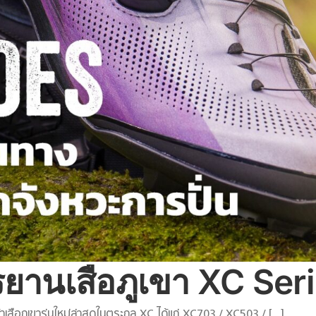
รยานเสือภูเขา XC Ser
สือภูเขารุ่นใหม่ล่าสุดในตระกูล XC ได้แก่ XC703 / XC503 / [...]