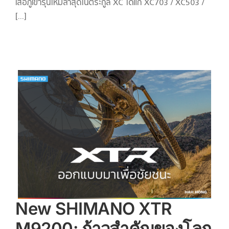
เสือภูเขารุ่นใหม่ล่าสุดในตระกูล XC ได้แก่ XC703 / XC503 /
[...]
New SHIMANO XTR
M9200: ก้าวสำคัญของโลก