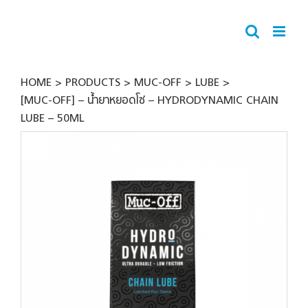
Skip
to
content
HOME
PRODUCTS
MUC-OFF
LUBE
[MUC-OFF] – น้ำยาหยอดโซ่ – HYDRODYNAMIC CHAIN
LUBE – 50ML