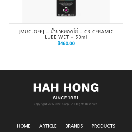
[MUC-OFF] – น้ำยาหยอดโซ่ – C3 CERAMIC
LUBE WET – 50ml
฿
460.00
Copyright 2016 Excel Corp | All Rights Reserved.
HOME
ARTICLE
BRANDS
PRODUCTS