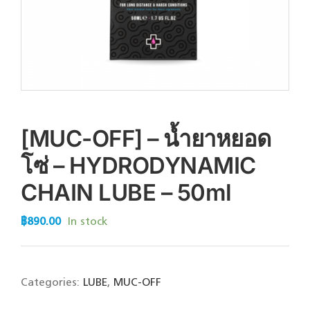
[MUC-OFF] – น้ำยาหยอด
โซ่ – HYDRODYNAMIC
CHAIN LUBE – 50ml
฿
890.00
In stock
Categories:
LUBE
,
MUC-OFF