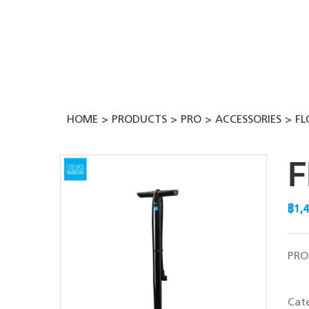
Skip
to
content
HOME
PRODUCTS
PRO
ACCESSORIES
FL
F
฿
1,
PRO 
Cat