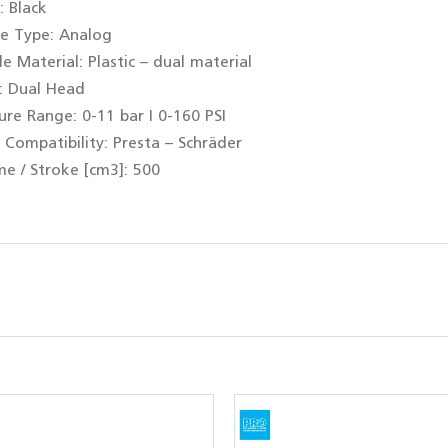
r:
Black
e Type:
Analog
e Material:
Plastic – dual material
:
Dual Head
sure Range:
0-11 bar I 0-160 PSI
 Compatibility:
Presta – Schräder
e / Stroke [cm3]:
500