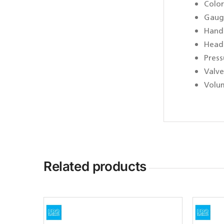
Colo
Gaug
Handl
Head
Pres
Valve
Volum
Related products