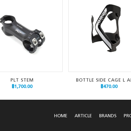
PLT STEM
BOTTLE SIDE CAGE L 
฿
1,700.00
฿
470.00
HOME
ARTICLE
BRANDS
PR