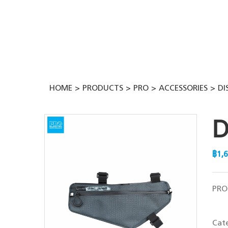
Skip
to
content
HOME
PRODUCTS
PRO
ACCESSORIES
DI
D
฿
1,
PRO 
Cat