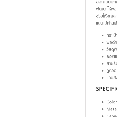
ออกแบบมาเพ
พัฒนาให้พอด
ช่วยให้คุณส
แน่นแม้ผ่านเ
กระเป
พอดีก
วัสดุกั
ออกแบ
สายรัด
ถูกออ
แถบสะ
SPECIF
Colo
Mater
Capac