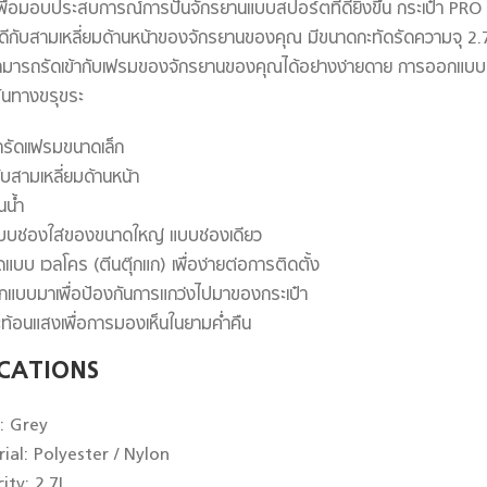
ื่อมอบประสบการณ์การปั่นจักรยานแบบสปอร์ตที่ดียิ่งขึ้น กระเป๋า P
ีกับสามเหลี่ยมด้านหน้าของจักรยานของคุณ มีขนาดกะทัดรัดความจุ 2.7 
ามารถรัดเข้ากับเฟรมของจักรยานของคุณได้อย่างง่ายดาย การออกแบบป้อง
ส้นทางขรุขระ
๋ารัดเเฟรมขนาดเล็ก
ับสามเหลี่ยมด้านหน้า
นน้ำ
บช่องใส่ของขนาดใหญ่ แบบช่องเดียว
แบบ เวลโคร (ตีนตุ๊กแก) เพื่อง่ายต่อการติดตั้ง
กแบบมาเพื่อป้องกันการแกว่งไปมาของกระเป๋า
ท้อนแสงเพื่อการมองเห็นในยามค่ำคืน
ICATIONS
r:
Grey
ial: Polyester / Nylon
ity: 2.7L