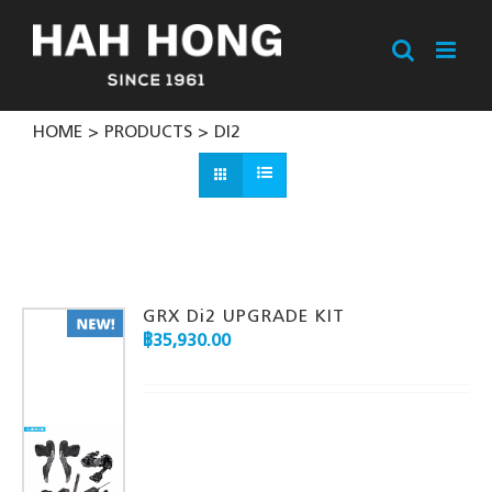
Skip
to
content
HOME
PRODUCTS
DI2
GRX Di2 UPGRADE KIT
฿
35,930.00