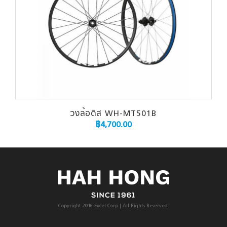
วงล้อดิส WH-MT501B
฿
4,700.00
Copyright 2016 Excel Corp | All Rights Reserved.