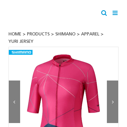
Skip
to
content
HOME
PRODUCTS
SHIMANO
APPAREL
YURI JERSEY

