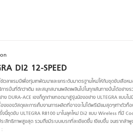
ion
RA DI2 12-SPEED
วลาแรมปีเพื่อทุ่มเทพัฒนาและยกระดับมาตรฐานใหม่ให้กับชุดขับเสือหมอบ เพ
รปั่นที่ดีกว่าเดิม และสนุกสนานเพลิดเพลินไปในทุกเส้นทางปั่นได้อย่างรวดเร
ย่าง DURA-ACE เองก็ถูกถ่ายทอดมาสู่รุ่นน้องอย่าง ULTEGRA แบบไม่มี
ื่องของวัสดุและการเก็บงานการผลิตที่อาจจะไม่ได้พรีเมียมสุดๆเท่าตัวท็อ
ครั้งนี้ชุดขับ ULTEGRA R8100 มาในลุคใหม่ Di2 แบบ Wireless ที่มี 
ประสิทธิภาพสูงสุด รวมถึงมีระบบเบรกที่ละเอียดขึ้น เงียบขึ้น จนเรากล้าพูดว่
 :