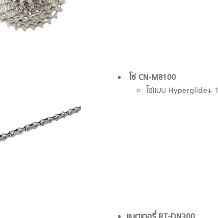
โซ่
CN-M8100
โซ่แบบ Hyperglide+ 
แบตเตอรี่
BT-DN300