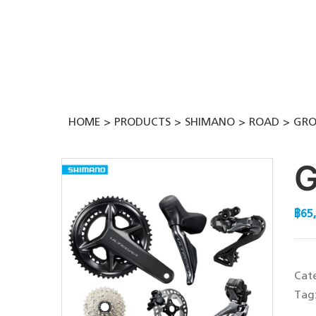
Skip
to
content
HOME
PRODUCTS
SHIMANO
ROAD
GRO
G
฿
65
Cat
Tag