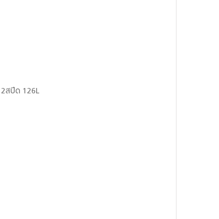
12สปีด 126L