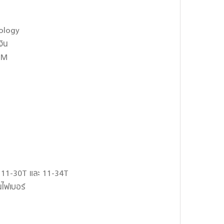
nology
งิน
MM
ด 11-30T และ 11-34T
นไฟเบอร์