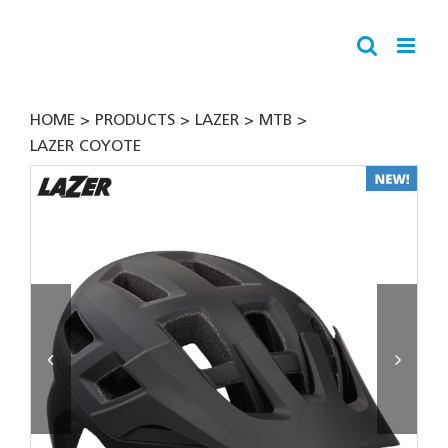
Skip
to
content
HOME
PRODUCTS
LAZER
MTB
LAZER COYOTE

